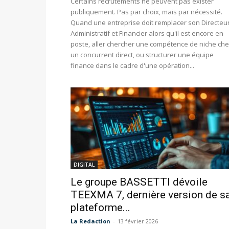
Certains recrutements ne peuvent pas exister
publiquement. Pas par choix, mais par nécessité.
Quand une entreprise doit remplacer son Directeu
Administratif et Financier alors qu'il est encore en
poste, aller chercher une compétence de niche ch
un concurrent direct, ou structurer une équipe
finance dans le cadre d'une opération...
DIGITAL
Le groupe BASSETTI dévoile
TEEXMA 7, dernière version de s
plateforme...
La Redaction
-
13 février 2026