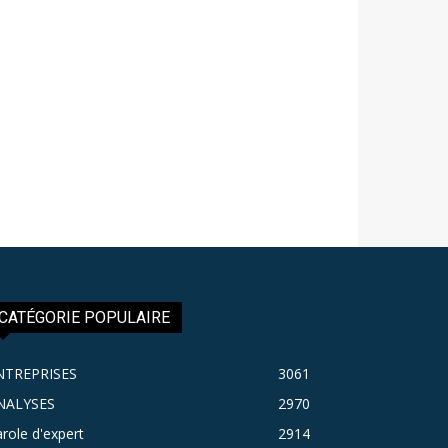
CATÉGORIE POPULAIRE
NTREPRISES
3061
NALYSES
2970
role d'expert
2914