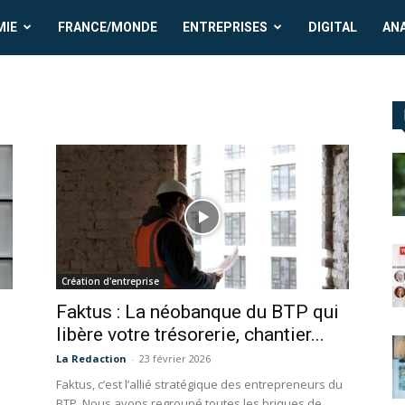
MIE
FRANCE/MONDE
ENTREPRISES
DIGITAL
AN
Création d'entreprise
Faktus : La néobanque du BTP qui
libère votre trésorerie, chantier...
La Redaction
-
23 février 2026
Faktus, c’est l’allié stratégique des entrepreneurs du
BTP. Nous avons regroupé toutes les briques de