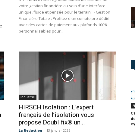
votre gestion financière au sein d’une interface
unique, fluide et pensée pour le terrain : • Gestion
r
Financière Totale : Profitez d'un compte pro dédié
avec des cartes de paiement aux plafonds 100%
ez
personnalisables pour...
Industrie
E
HIRSCH Isolation : L’expert
Ca
a
français de l’isolation vous
do
propose Doublifix® un...
cy
La Redaction
-
13 janvier 2026