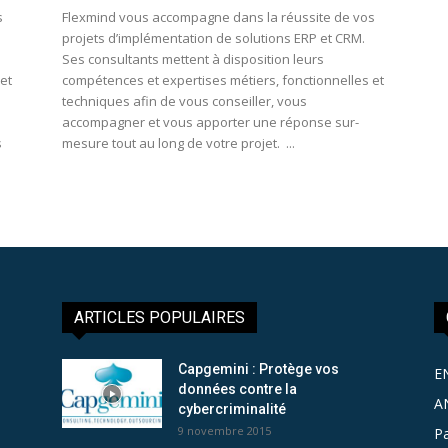
s
Flexmind vous accompagne dans la réussite de vos
projets d’implémentation de solutions ERP et CRM.
Ses consultants mettent à disposition leurs
et
compétences et expertises métiers, fonctionnelles et
techniques afin de vous conseiller, vous
accompagner et vous apporter une réponse sur-
s
mesure tout au long de votre projet. ...
ARTICLES POPULAIRES
Capgemini : Protège vos
E
données contre la
A
cybercriminalité
9 novembre 2015
Pa