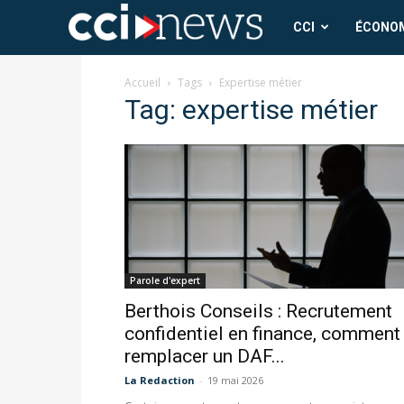
CCI
CCI
ÉCONO
News
Accueil
Tags
Expertise métier
Tag: expertise métier
Parole d'expert
Berthois Conseils : Recrutement
confidentiel en finance, comment
remplacer un DAF...
La Redaction
-
19 mai 2026