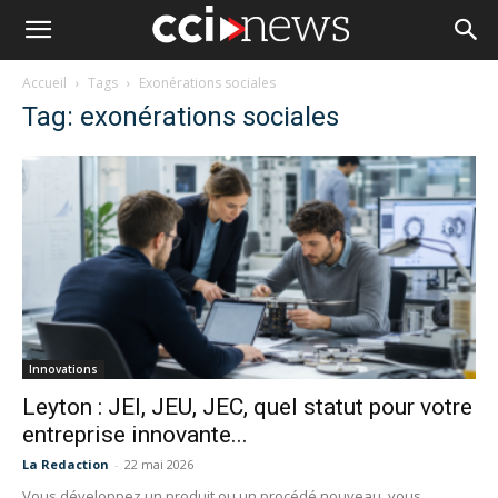
Accueil
Tags
Exonérations sociales
Tag: exonérations sociales
Innovations
Leyton : JEI, JEU, JEC, quel statut pour votre
entreprise innovante...
La Redaction
-
22 mai 2026
Vous développez un produit ou un procédé nouveau, vous