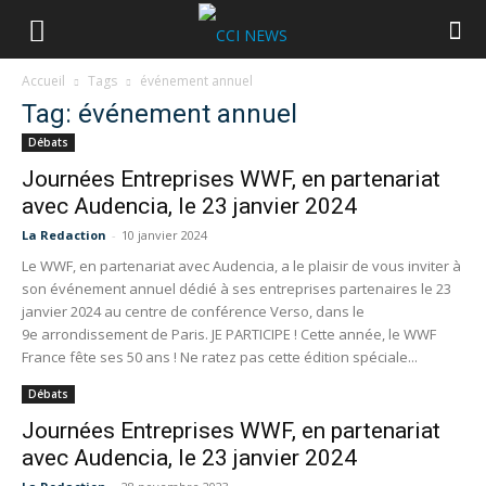
Accueil
Tags
événement annuel
Tag: événement annuel
Débats
Journées Entreprises WWF, en partenariat
avec Audencia, le 23 janvier 2024
La Redaction
-
10 janvier 2024
Le WWF, en partenariat avec Audencia, a le plaisir de vous inviter à
son événement annuel dédié à ses entreprises partenaires le 23
janvier 2024 au centre de conférence Verso, dans le
9e arrondissement de Paris. JE PARTICIPE ! Cette année, le WWF
France fête ses 50 ans ! Ne ratez pas cette édition spéciale...
Débats
Journées Entreprises WWF, en partenariat
avec Audencia, le 23 janvier 2024