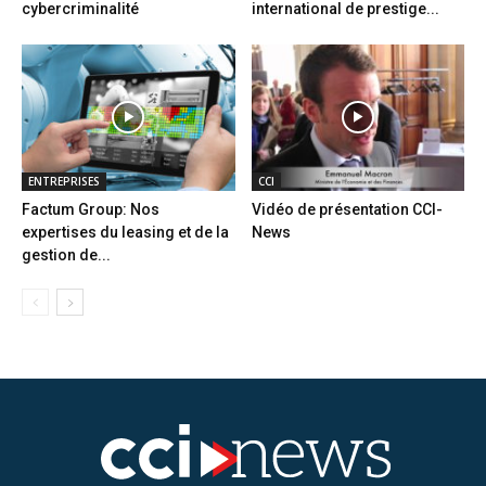
cybercriminalité
international de prestige...
ENTREPRISES
CCI
Factum Group: Nos
Vidéo de présentation CCI-
expertises du leasing et de la
News
gestion de...