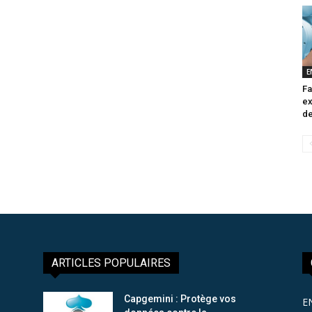
E
Fa
ex
de
ARTICLES POPULAIRES
Capgemini : Protège vos
E