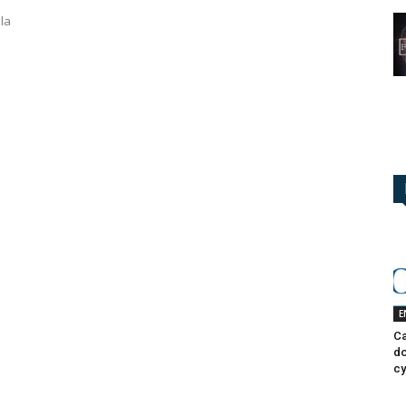
e
la
E
Ca
do
cy