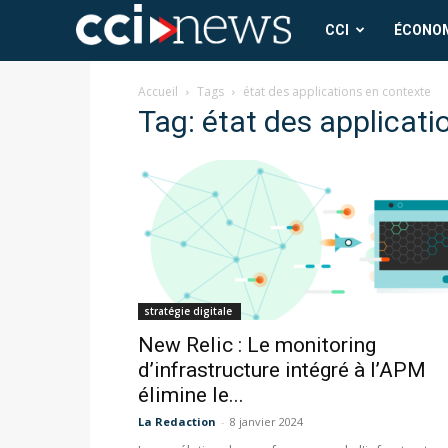
CCI
CCI
ÉCONO
News
Accueil
Tags
état des applications en contexte
Tag: état des applicati
stratégie digitale
New Relic : Le monitoring
d’infrastructure intégré à l’APM
élimine le...
La Redaction
-
8 janvier 2024