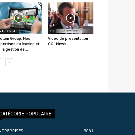
NTREPRISES
CCI
ctum Group: Nos
Vidéo de présentation
pertises du leasing et
CCI-News
 la gestion de...
CATÉGORIE POPULAIRE
NTREPRISES
3061