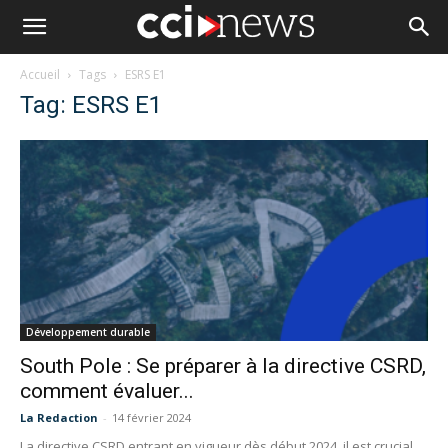
Accueil
Tags
ESRS E1
Tag: ESRS E1
Développement durable
South Pole : Se préparer à la directive CSRD,
comment évaluer...
La Redaction
-
14 février 2024
La directive CSRD entrant en vigueur dès début 2024, il est crucial