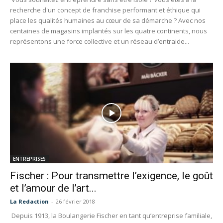
recherche d'un concept de franchise performant et éthique qui
place les qualités humaines au cœur de sa démarche ? Avec nos
centaines de magasins implantés sur les quatre continents, nous
représentons une force collective et un réseau d’entraide...
ENTREPRISES
Fischer : Pour transmettre l’exigence, le goût
et l’amour de l’art...
La Redaction
-
26 février 2018
Depuis 1913, la Boulangerie Fischer en tant qu’entreprise familiale,