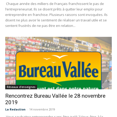
Chaque année des milliers de Français franchissent le pas de
l’entrepreneuriat. Ils se disent prêts à quitter leur emploi pour
entreprendre en franchise. Plusieurs raisons sont invoquées. Ils
disent ne plus avoir le sentiment de réaliser un travail utile et se
sentent frustrés de ne pas être en relation...
Réseaux d'enseignes
Rencontrez Bureau Vallée le 28 novembre
2019
La Redaction
-
14 novembre 2019
Vous souhaitez entreprendre sans être isolé ? Vous êtes à la