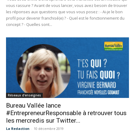
vous rassure ? Avant de vous lancer, vous avez besoin de trouver
les réponses aux questions que vous vous posez : - Ai-je le bon
profil pour devenir franchisé(e) ? - Quel est le fonctionnement du
concept ? - Quelles sont...
Réseaux d'enseignes
Bureau Vallée lance
#EntrepreneurResponsable à retrouver tous
les mercredis sur Twitter...
La Redaction
-
10 décembre 2019