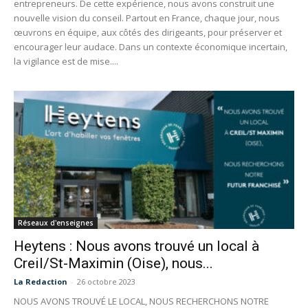
entrepreneurs. De cette expérience, nous avons construit une
nouvelle vision du conseil. Partout en France, chaque jour, nous
œuvrons en équipe, aux côtés des dirigeants, pour préserver et
encourager leur audace. Dans un contexte économique incertain,
la vigilance est de mise....
Réseaux d'enseignes
Heytens : Nous avons trouvé un local à
Creil/St-Maximin (Oise), nous...
La Redaction
-
26 octobre 2023
NOUS AVONS TROUVÉ LE LOCAL, NOUS RECHERCHONS NOTRE