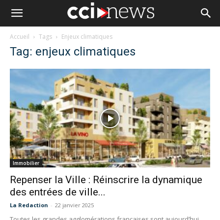
Accueil
Tags
Enjeux climatiques
Tag: enjeux climatiques
Immobilier
Repenser la Ville : Réinscrire la dynamique
des entrées de ville...
La Redaction
-
22 janvier 2025
Toutes les grandes agglomérations françaises sont aujourd’hui