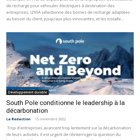
de recharge pour véhicules électriques à destination des
entreprises. IZIVIA sélectionne des bornes de recharge adaptées
au besoin du client, jusqu’aux plus innovantes, et les installe...
Développement durable
South Pole conditionne le leadership à la
décarbonation
La Redaction
-
15 novembre 2022
Trop d'entreprises avancent trop lentement sur la décarbonation
de leurs activités. Il est urgent de réinterroger la question du