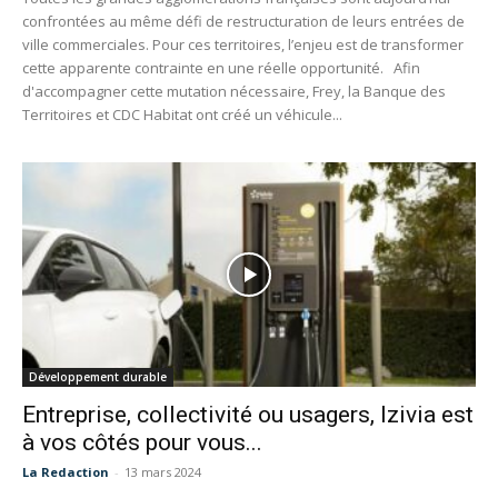
confrontées au même défi de restructuration de leurs entrées de
ville commerciales. Pour ces territoires, l’enjeu est de transformer
cette apparente contrainte en une réelle opportunité. Afin
d'accompagner cette mutation nécessaire, Frey, la Banque des
Territoires et CDC Habitat ont créé un véhicule...
Développement durable
Entreprise, collectivité ou usagers, Izivia est
à vos côtés pour vous...
La Redaction
-
13 mars 2024