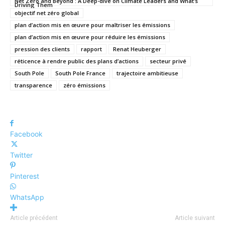
Net Zero and Beyond : A Deep-dive on Climate Leaders and What’s
Driving Them
objectif net zéro global
plan d’action mis en œuvre pour maîtriser les émissions
plan d’action mis en œuvre pour réduire les émissions
pression des clients
rapport
Renat Heuberger
réticence à rendre public des plans d’actions
secteur privé
South Pole
South Pole France
trajectoire ambitieuse
transparence
zéro émissions
Facebook
Twitter
Pinterest
WhatsApp
Article précédent
Article suivant