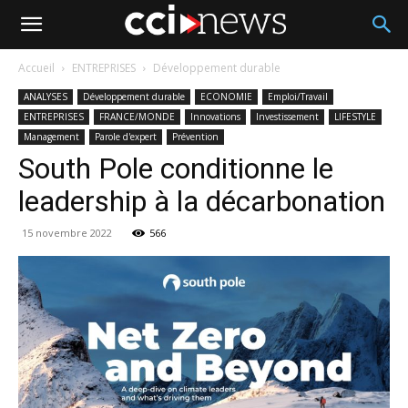
Accueil
ENTREPRISES
Développement durable
ANALYSES
Développement durable
ECONOMIE
Emploi/Travail
ENTREPRISES
FRANCE/MONDE
Innovations
Investissement
LIFESTYLE
Management
Parole d'expert
Prévention
South Pole conditionne le
leadership à la décarbonation
15 novembre 2022
566