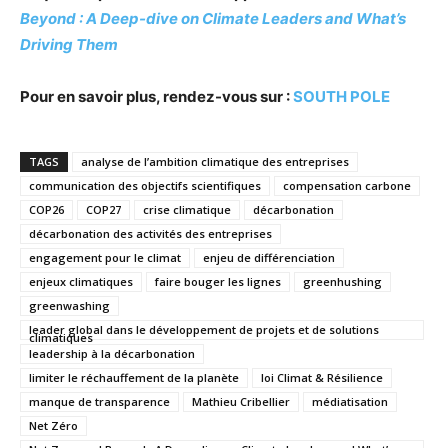
Beyond : A Deep-dive on Climate Leaders and What’s
Driving Them
Pour en savoir plus, rendez-vous sur :
SOUTH POLE
TAGS
analyse de l’ambition climatique des entreprises
communication des objectifs scientifiques
compensation carbone
COP26
COP27
crise climatique
décarbonation
décarbonation des activités des entreprises
engagement pour le climat
enjeu de différenciation
enjeux climatiques
faire bouger les lignes
greenhushing
greenwashing
leader global dans le développement de projets et de solutions
climatiques
leadership à la décarbonation
limiter le réchauffement de la planète
loi Climat & Résilience
manque de transparence
Mathieu Cribellier
médiatisation
Net Zéro