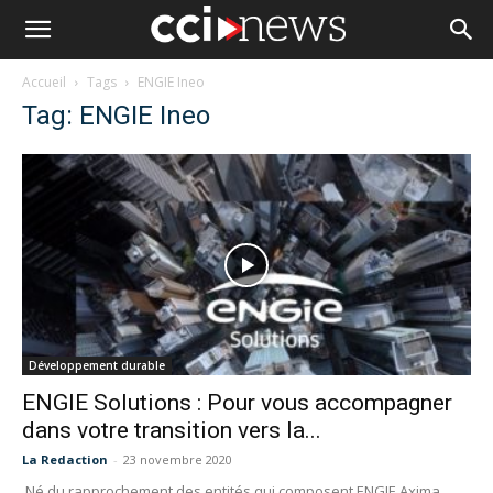
Accueil
Tags
ENGIE Ineo
Tag: ENGIE Ineo
Développement durable
ENGIE Solutions : Pour vous accompagner
dans votre transition vers la...
La Redaction
-
23 novembre 2020
Né du rapprochement des entités qui composent ENGIE Axima,