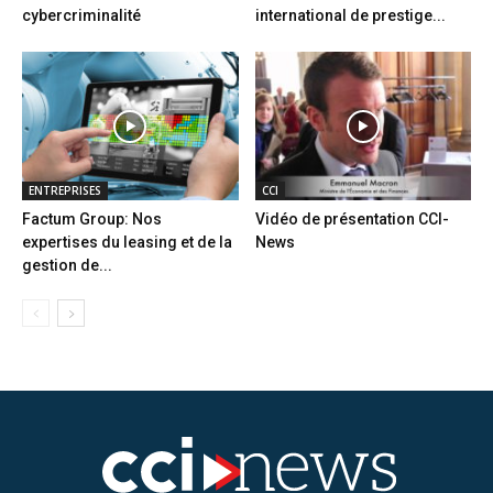
cybercriminalité
international de prestige...
ENTREPRISES
CCI
Factum Group: Nos
Vidéo de présentation CCI-
expertises du leasing et de la
News
gestion de...