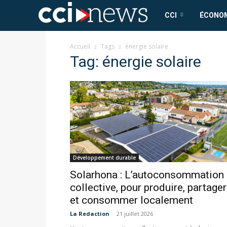
CCI
CCI
ÉCONO
News
Accueil
Tags
énergie solaire
Tag: énergie solaire
Développement durable
Solarhona : L’autoconsommation
collective, pour produire, partager
et consommer localement
La Redaction
-
21 juillet 2026