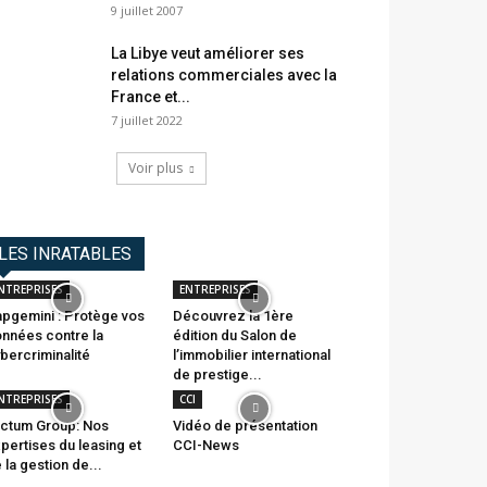
9 juillet 2007
La Libye veut améliorer ses
relations commerciales avec la
France et...
7 juillet 2022
Voir plus
LES INRATABLES
NTREPRISES
ENTREPRISES
pgemini : Protège vos
Découvrez la 1ère
nnées contre la
édition du Salon de
bercriminalité
l’immobilier international
de prestige...
NTREPRISES
CCI
ctum Group: Nos
Vidéo de présentation
pertises du leasing et
CCI-News
 la gestion de...