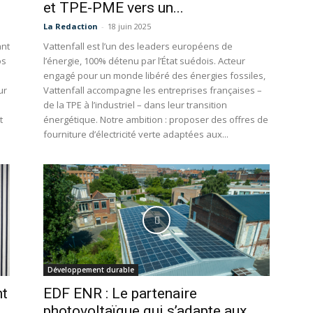
et TPE-PME vers un...
La Redaction
-
18 juin 2025
ant
Vattenfall est l’un des leaders européens de
os
l’énergie, 100% détenu par l’État suédois. Acteur
engagé pour un monde libéré des énergies fossiles,
ur
Vattenfall accompagne les entreprises françaises –
de la TPE à l’industriel – dans leur transition
t
énergétique. Notre ambition : proposer des offres de
fourniture d’électricité verte adaptées aux...
Développement durable
nt
EDF ENR : Le partenaire
photovoltaïque qui s’adapte aux