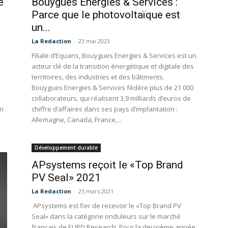
e
Bouygues Energies & Services :
Parce que le photovoltaïque est
un...
La Redaction
-
23 mai 2023
Filiale d’Equans, Bouygues Energies & Services est un
acteur clé de la transition énergétique et digitale des
territoires, des industries et des bâtiments.
Bouygues Energies & Services fédère plus de 21 000
collaborateurs, qui réalisent 3,9 milliards d’euros de
on
chiffre d’affaires dans ses pays d’implantation :
Allemagne, Canada, France,...
Développement durable
APsystems reçoit le «Top Brand
PV Seal» 2021
La Redaction
-
25 mars 2021
APsystems est fier de recevoir le «Top Brand PV
Seal» dans la catégorie onduleurs sur le marché
français de EUPD Research. Pour la deuxième année