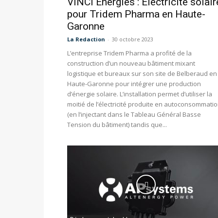
VINCI Energies : Electricité solair
pour Tridem Pharma en Haute-
Garonne
La Redaction
-
30 octobre 2023
L’entreprise Tridem Pharma a profité de la
construction d’un nouveau bâtiment mixant
logistique et bureaux sur son site de Belberaud en
Haute-Garonne pour intégrer une production
d’énergie solaire. L’installation permet d’utiliser la
moitié de l’électricité produite en autoconsommati
(en l’injectant dans le Tableau Général Basse
Tension du bâtiment) tandis que...