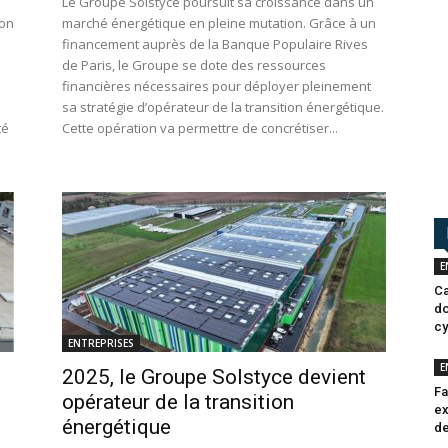
Le Groupe Solstyce poursuit sa croissance dans un
ion
marché énergétique en pleine mutation. Grâce à un
financement auprès de la Banque Populaire Rives
de Paris, le Groupe se dote des ressources
financières nécessaires pour déployer pleinement
sa stratégie d’opérateur de la transition énergétique.
té
Cette opération va permettre de concrétiser...
E
Ca
do
cy
ENTREPRISES
E
2025, le Groupe Solstyce devient
Fa
opérateur de la transition
ex
énergétique
de