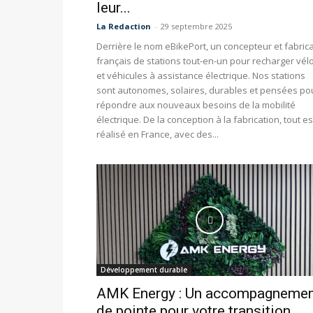
leur...
La Redaction
-
29 septembre 2025
Derrière le nom eBikePort, un concepteur et fabric
français de stations tout-en-un pour recharger vél
et véhicules à assistance électrique. Nos stations
sont autonomes, solaires, durables et pensées po
répondre aux nouveaux besoins de la mobilité
électrique. De la conception à la fabrication, tout es
réalisé en France, avec des...
Développement durable
AMK Energy : Un accompagneme
de pointe pour votre transition