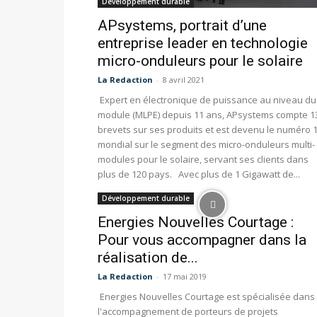
Développement durable
APsystems, portrait d’une
entreprise leader en technologie
micro-onduleurs pour le solaire
La Redaction
-
8 avril 2021
Expert en électronique de puissance au niveau du
module (MLPE) depuis 11 ans, APsystems compte 1
brevets sur ses produits et est devenu le numéro 
mondial sur le segment des micro-onduleurs multi-
modules pour le solaire, servant ses clients dans
plus de 120 pays. Avec plus de 1 Gigawatt de...
Développement durable
Energies Nouvelles Courtage :
Pour vous accompagner dans la
réalisation de...
La Redaction
-
17 mai 2019
Energies Nouvelles Courtage est spécialisée dans
l'accompagnement de porteurs de projets