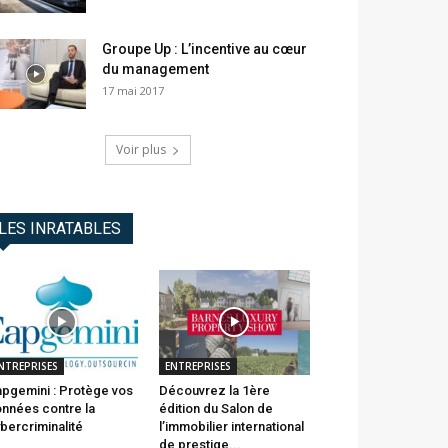
Groupe Up : L’incentive au cœur
du management
17 mai 2017
Voir plus
LES INRATABLES
NTREPRISES
ENTREPRISES
pgemini : Protège vos
Découvrez la 1ère
nnées contre la
édition du Salon de
bercriminalité
l’immobilier international
de prestige...