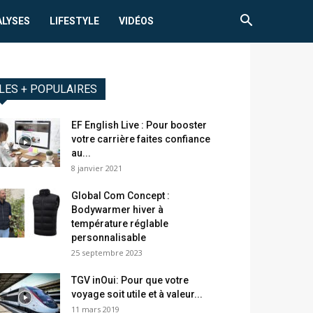
ALYSES
LIFESTYLE
VIDÉOS
LES + POPULAIRES
EF English Live : Pour booster
votre carrière faites confiance
au...
8 janvier 2021
Global Com Concept :
Bodywarmer hiver à
température réglable
personnalisable
25 septembre 2023
TGV inOui: Pour que votre
voyage soit utile et à valeur...
11 mars 2019