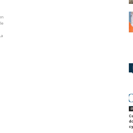
en
 le
La
E
Ca
do
cy