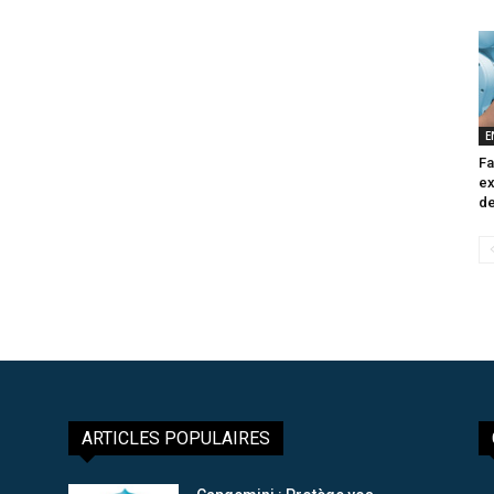
E
Fa
ex
de
ARTICLES POPULAIRES