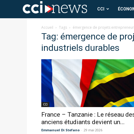
CCI
CCI
ÉCONO
News
Accueil
Tags
émergence de projets entrepreneuri
Tag: émergence de proj
industriels durables
CCI
France – Tanzanie : Le réseau de
anciens étudiants devient un...
Emmanuel Di Stefano
-
29 mai 2026