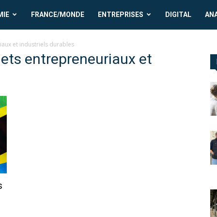
MIE
FRANCE/MONDE
ENTREPRISES
DIGITAL
AN
aux et industriels durables
ets entrepreneuriaux et
s