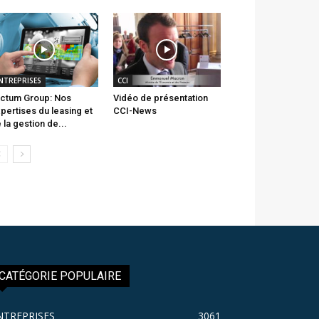
NTREPRISES
CCI
ctum Group: Nos
Vidéo de présentation
pertises du leasing et
CCI-News
 la gestion de...
CATÉGORIE POPULAIRE
NTREPRISES
3061