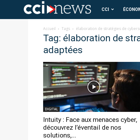
CCI
CCI
ÉCONO
News
Accueil
Tags
élaboration de stratégies de cyber
Tag: élaboration de str
adaptées
DIGITAL
Intuity : Face aux menaces cyber,
découvrez l’éventail de nos
solutions,...