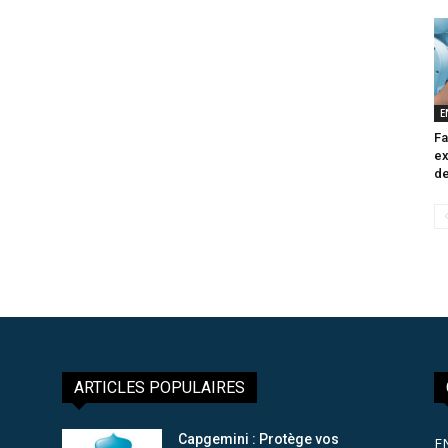
E
Fa
ex
de
ARTICLES POPULAIRES
Capgemini : Protège vos
E