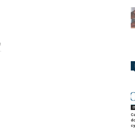
t
.
E
Ca
do
cy