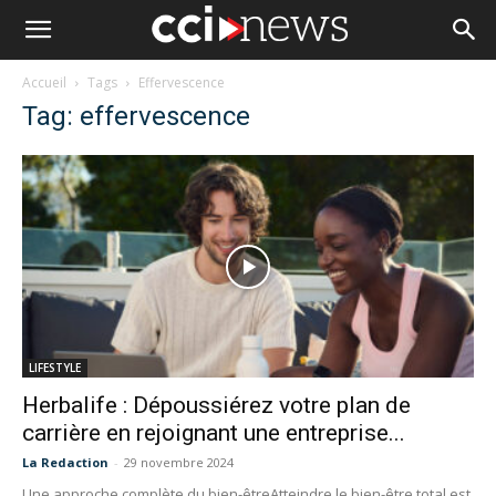
Accueil
Tags
Effervescence
Tag: effervescence
LIFESTYLE
Herbalife : Dépoussiérez votre plan de
carrière en rejoignant une entreprise...
La Redaction
-
29 novembre 2024
Une approche complète du bien-être ​Atteindre le bien-être total est