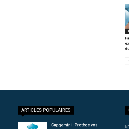
E
Fa
ex
de
ARTICLES POPULAIRES
Capgemini : Protège vos
E