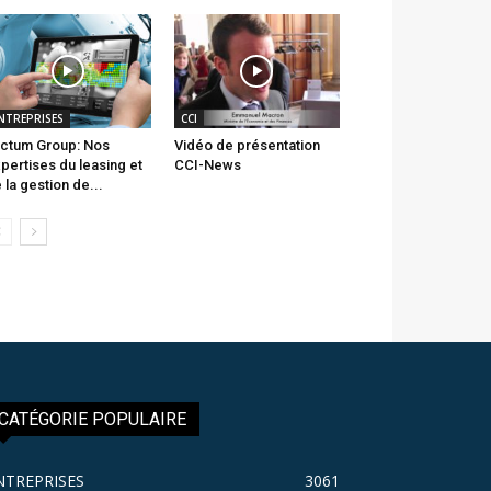
NTREPRISES
CCI
ctum Group: Nos
Vidéo de présentation
pertises du leasing et
CCI-News
 la gestion de...
CATÉGORIE POPULAIRE
NTREPRISES
3061