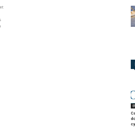
et
s
n
E
Ca
do
cy