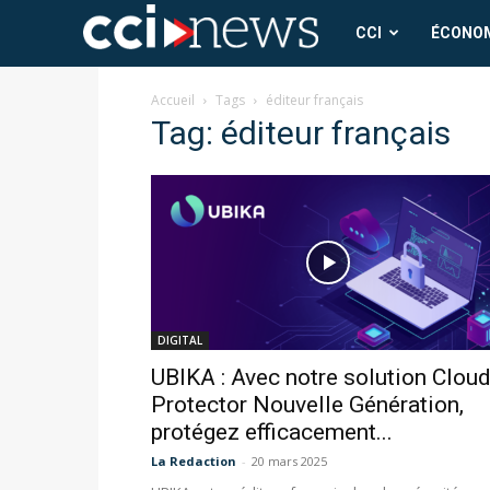
CCI
CCI
ÉCONO
News
Accueil
Tags
éditeur français
Tag: éditeur français
DIGITAL
UBIKA : Avec notre solution Clou
Protector Nouvelle Génération,
protégez efficacement...
La Redaction
-
20 mars 2025