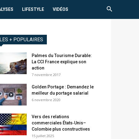
ALYSES
LIFESTYLE
VIDÉOS
LES + POPULAIRES
Palmes du Tourisme Durable:
La CCI France explique son
action
7 novembre 2017
Golden Portage : Demandez le
meilleur du portage salarial
6 novembre 2020
Vers des relations
commerciales États‑Unis–
Colombie plus constructives
15 juillet 2025