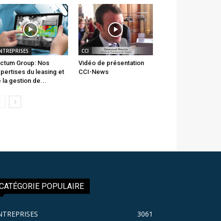
NTREPRISES
CCI
ctum Group: Nos
Vidéo de présentation
pertises du leasing et
CCI-News
 la gestion de...
CATÉGORIE POPULAIRE
NTREPRISES
3061