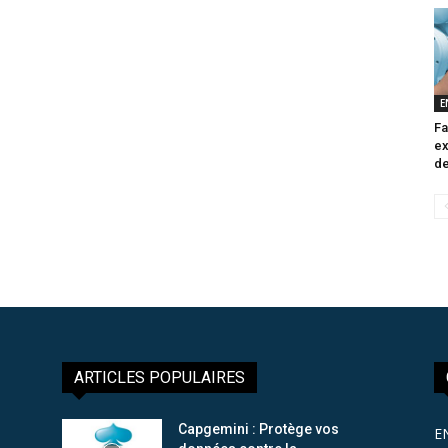
E
Fa
ex
de
ARTICLES POPULAIRES
Capgemini : Protège vos
E