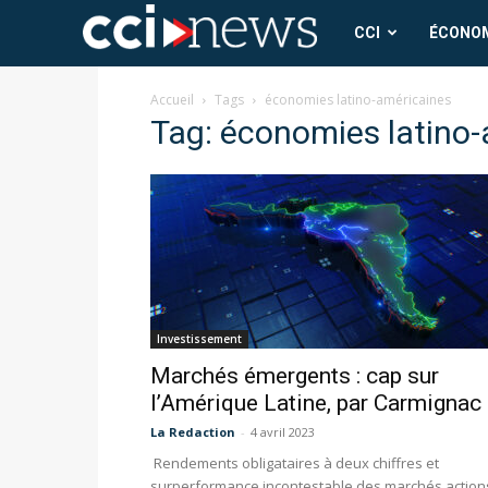
CCI
CCI
ÉCONO
News
Accueil
Tags
économies latino-américaines
Tag: économies latino
Investissement
Marchés émergents : cap sur
l’Amérique Latine, par Carmignac
La Redaction
-
4 avril 2023
Rendements obligataires à deux chiffres et
surperformance incontestable des marchés action