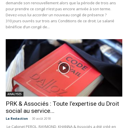
demande son renouvellement alors que la période de trois ans
pour prendre ce congé n’est pas encore arrivée à son terme.
Devez-vous lui accorder un nouveau congé de présence ?
310 jours ouvrés sur trois ans Conditions de ce droit. Le salarié
bénéficie d’un congé de...
ANALYSES
PRK & Associés : Toute l’expertise du Droit
social au service...
La Redaction
-
30 août 2018
Le Cabinet PEROL, RAYMOND, KHANNA & Associés a été créé en