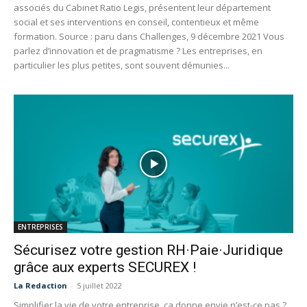
associés du Cabinet Ratio Legis, présentent leur département
social et ses interventions en conseil, contentieux et même
formation. Source : paru dans Challenges, 9 décembre 2021 Vous
parlez d’innovation et de pragmatisme ? Les entreprises, en
particulier les plus petites, sont souvent démunies...
ENTREPRISES
Sécurisez votre gestion RH·Paie·Juridique
grâce aux experts SECUREX !
La Redaction
-
5 juillet 2022
Simplifier la vie de votre entreprise, ça donne envie n’est-ce pas ?