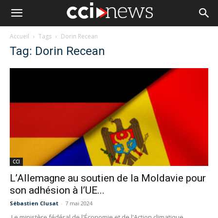
Accueil
Tags
Dorin Recean
Tag: Dorin Recean
CCI
L’Allemagne au soutien de la Moldavie pour
son adhésion à l’UE...
Sébastien Clusat
-
7 mai 2024
Le ministère fédéral de l'Économie et de l'Action climatique