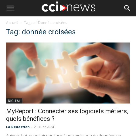
Accueil
Tags
Donnée croisées
Tag: donnée croisées
DIGITAL
MyReport : Connecter ses logiciels métiers,
quels bénéfices ?
La Redaction
-
2 juillet 2024
Aujourd’hui, nous faisons face à une multitude de données en