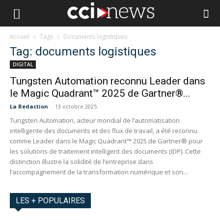
Accueil
Tags
Documents logistiques
Tag: documents logistiques
DIGITAL
Tungsten Automation reconnu Leader dans
le Magic Quadrant™ 2025 de Gartner®...
La Redaction
-
13 octobre 2025
Tungsten Automation, acteur mondial de l’automatisation
intelligente des documents et des flux de travail, a été reconnu
comme Leader dans le Magic Quadrant™ 2025 de Gartner® pour
les solutions de traitement intelligent des documents (IDP). Cette
distinction illustre la solidité de l’entreprise dans
l’accompagnement de la transformation numérique et son...
LES + POPULAIRES