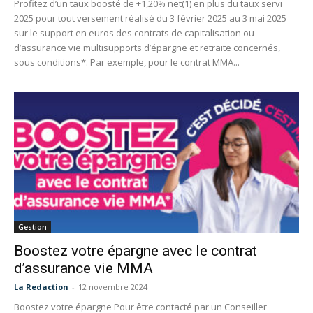
Profitez d’un taux boosté de +1,20% net(1) en plus du taux servi
2025 pour tout versement réalisé du 3 février 2025 au 3 mai 2025
sur le support en euros des contrats de capitalisation ou
d’assurance vie multisupports d’épargne et retraite concernés,
sous conditions*. Par exemple, pour le contrat MMA...
Gestion
Boostez votre épargne avec le contrat
d’assurance vie MMA
La Redaction
-
12 novembre 2024
Boostez votre épargne Pour être contacté par un Conseiller