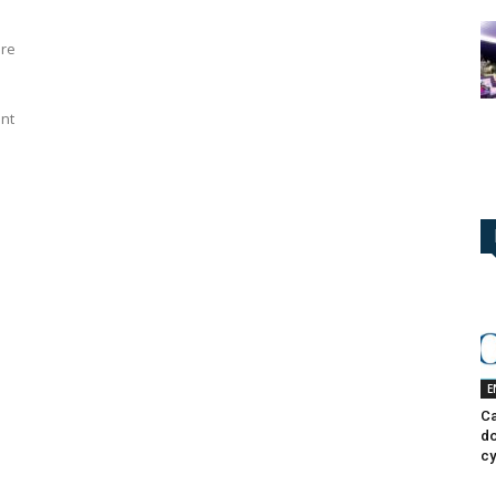
dre
ent
E
Ca
do
cy