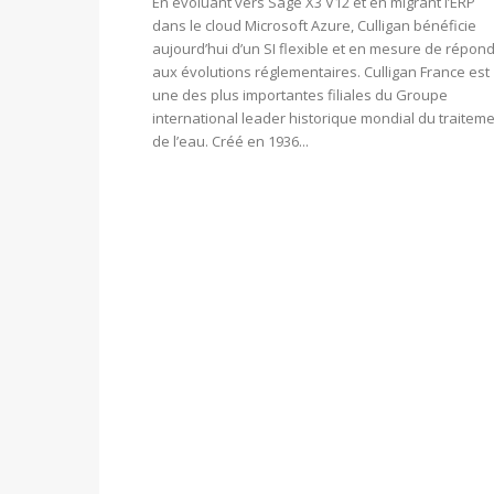
En évoluant vers Sage X3 V12 et en migrant l’ERP
dans le cloud Microsoft Azure, Culligan bénéficie
aujourd’hui d’un SI flexible et en mesure de répon
aux évolutions réglementaires. Culligan France est
une des plus importantes filiales du Groupe
international leader historique mondial du traitem
de l’eau. Créé en 1936...