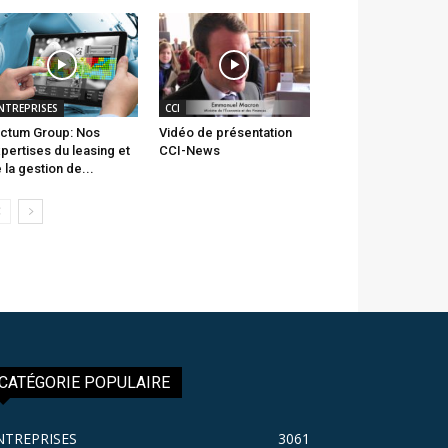
NTREPRISES
CCI
ctum Group: Nos
Vidéo de présentation
pertises du leasing et
CCI-News
 la gestion de...
CATÉGORIE POPULAIRE
NTREPRISES
3061