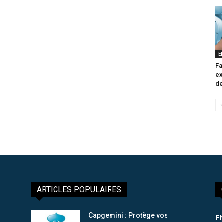
E
Fa
ex
de
ARTICLES POPULAIRES
Capgemini : Protège vos
E