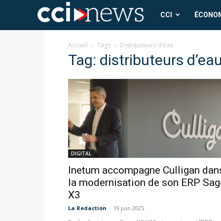
CCI
CCI
ÉCONO
News
Accueil
Tags
Distributeurs d’eau
Tag: distributeurs d’ea
DIGITAL
Inetum accompagne Culligan dan
la modernisation de son ERP Sag
X3
La Redaction
-
19 juin 2025