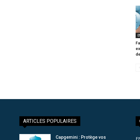
E
Fa
ex
de
ARTICLES POPULAIRES
Capgemini : Protège vos
E