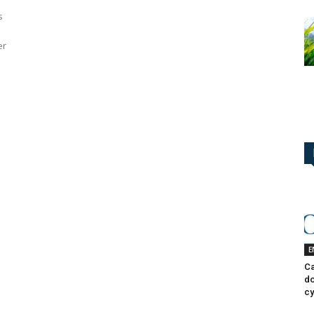
s
er
E
Ca
do
cy