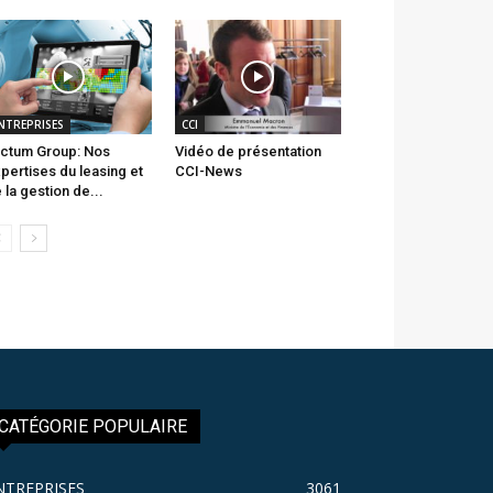
NTREPRISES
CCI
ctum Group: Nos
Vidéo de présentation
pertises du leasing et
CCI-News
 la gestion de...
CATÉGORIE POPULAIRE
NTREPRISES
3061