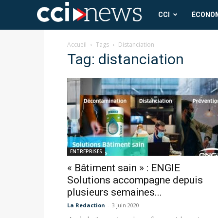
CCI
CCI
ÉCONO
News
Accueil
Tags
Distanciation
Tag: distanciation
ENTREPRISES
« Bâtiment sain » : ENGIE
Solutions accompagne depuis
plusieurs semaines...
La Redaction
-
3 juin 2020