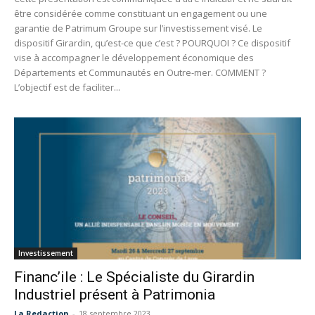
être considérée comme constituant un engagement ou une
garantie de Patrimum Groupe sur l’investissement visé. Le
dispositif Girardin, qu’est-ce que c’est ? POURQUOI ? Ce dispositif
vise à accompagner le développement économique des
Départements et Communautés en Outre-mer. COMMENT ?
L’objectif est de faciliter...
Investissement
Financ’ile : Le Spécialiste du Girardin
Industriel présent à Patrimonia
La Redaction
-
18 septembre 2023