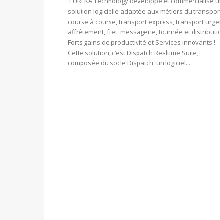
EUREKA Technology développe et commercialise 
solution logicielle adaptée aux métiers du transport
course à course, transport express, transport urge
affrètement, fret, messagerie, tournée et distributi
Forts gains de productivité et Services innovants !
Cette solution, c’est Dispatch Realtime Suite,
composée du socle Dispatch, un logiciel...