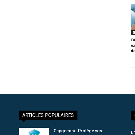
E
Fa
ex
de
ARTICLES POPULAIRES
Capgemini : Protège vos
E