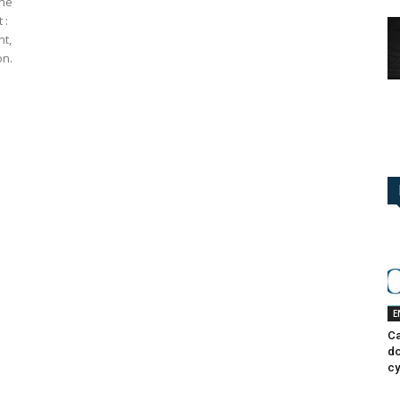
une
 :
nt,
on.
E
Ca
do
cy