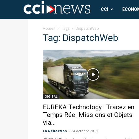
CCI
CCI
ÉCONO
News
Accueil
Tags
DispatchWeb
Tag: DispatchWeb
DIGITAL
EUREKA Technology : Tracez en
Temps Réel Missions et Objets
via...
La Redaction
-
24 octobre 2018