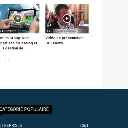
NTREPRISES
CCI
ctum Group: Nos
Vidéo de présentation
pertises du leasing et
CCI-News
 la gestion de...
CATÉGORIE POPULAIRE
NTREPRISES
3061