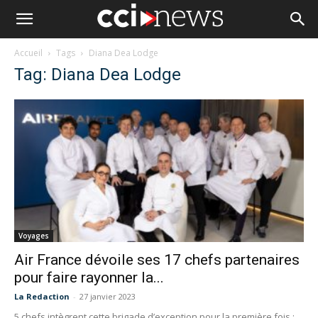
Accueil
Tags
Diana Dea Lodge
Tag: Diana Dea Lodge
Voyages
Air France dévoile ses 17 chefs partenaires
pour faire rayonner la...
La Redaction
-
27 janvier 2023
5 chefs intègrent cette brigade d’exception pour la première fois :