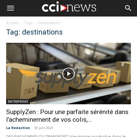
Accueil
Tags
Destinations
Tag: destinations
ENTREPRISES
SupplyZen : Pour une parfaite sérénité dans
l’acheminement de vos colis,...
La Redaction
-
30 juin 2023
DES PASSIONNÉS DU TRANSPORT Une équipe qui évolue dans le