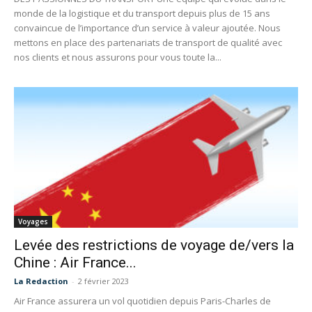
monde de la logistique et du transport depuis plus de 15 ans
convaincue de l’importance d’un service à valeur ajoutée. Nous
mettons en place des partenariats de transport de qualité avec
nos clients et nous assurons pour vous toute la...
Voyages
Levée des restrictions de voyage de/vers la
Chine : Air France...
La Redaction
-
2 février 2023
Air France assurera un vol quotidien depuis Paris-Charles de