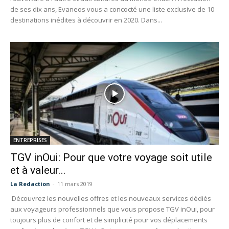
de ses dix ans, Evaneos vous a concocté une liste exclusive de 10
destinations inédites à découvrir en 2020. Dans...
ENTREPRISES
TGV inOui: Pour que votre voyage soit utile
et à valeur...
La Redaction
-
11 mars 2019
Découvrez les nouvelles offres et les nouveaux services dédiés
aux voyageurs professionnels que vous propose TGV inOui, pour
toujours plus de confort et de simplicité pour vos déplacements