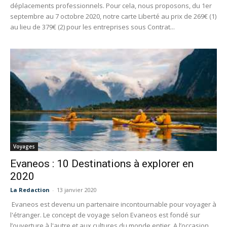
déplacements professionnels. Pour cela, nous proposons, du 1er
septembre au 7 octobre 2020, notre carte Liberté au prix de 269€ (1)
au lieu de 379€ (2) pour les entreprises sous Contrat...
Voyages
Evaneos : 10 Destinations à explorer en
2020
La Redaction
-
13 janvier 2020
Evaneos est devenu un partenaire incontournable pour voyager à
l'étranger. Le concept de voyage selon Evaneos est fondé sur
l’ouverture à l'autre et aux cultures du monde entier. A l’occasion