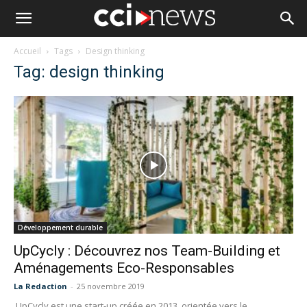
Accueil
Tags
Design thinking
Tag: design thinking
Développement durable
UpCycly : Découvrez nos Team-Building et
Aménagements Eco-Responsables
La Redaction
-
25 novembre 2019
UpCycly est une start-up créée en 2013, orientée vers le