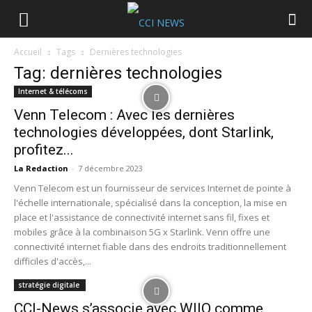
Accueil
Tags
Dernières technologies
Tag: dernières technologies
Internet & télécoms
Venn Telecom : Avec les dernières
technologies développées, dont Starlink,
profitez...
La Redaction
-
7 décembre 2023
Venn Telecom est un fournisseur de services Internet de pointe à
l'échelle internationale, spécialisé dans la conception, la mise en
place et l'assistance de connectivité internet sans fil, fixes et
mobiles grâce à la combinaison 5G x Starlink. Venn offre une
connectivité internet fiable dans des endroits traditionnellement
difficiles d'accès,...
stratégie digitale
CCI-News s’associe avec WIIO comme