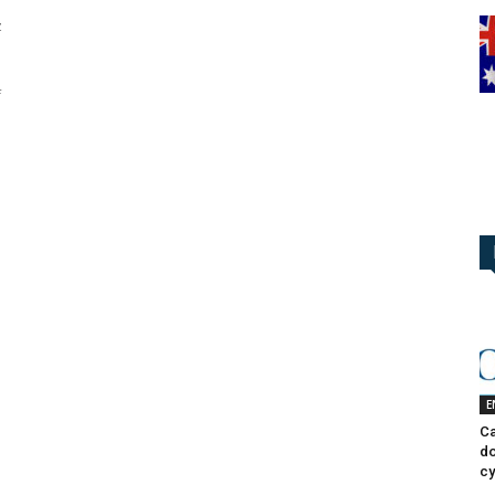
z
f
E
Ca
do
cy