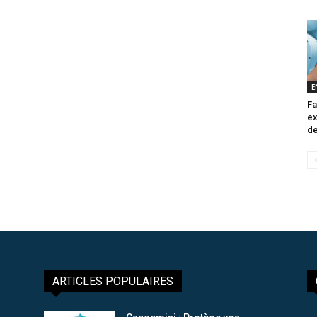
E
Fa
ex
de
ARTICLES POPULAIRES