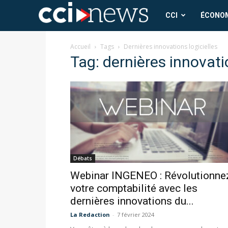
CCI
CCI
ÉCONO
News
Accueil
Tags
Dernières innovations logicielles
Tag: dernières innovati
Débats
Webinar INGENEO : Révolutionne
votre comptabilité avec les
dernières innovations du...
La Redaction
-
7 février 2024