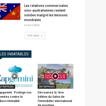
Les relations commerciales
sino-australiennes restent
solides malgré les tensions
mondiales
25 avril 2025
Voir plus
LES INRATABLES
NTREPRISES
ENTREPRISES
pgemini : Protège vos
Découvrez la 1ère
nnées contre la
édition du Salon de
bercriminalité
l’immobilier international
de prestige...