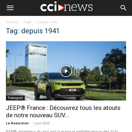
Accueil
Tags
Depuis 1941
Tag: depuis 1941
Transport
JEEP® France : Découvrez tous les atouts
de notre nouveau SUV...
La Redaction
-
1 juin 2026
JEEP®, inventeur du 4x4, est la marque emblématique des SUV,