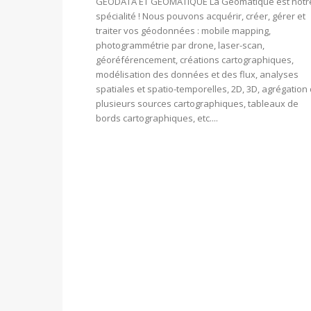
GÉODATA ET GÉOMATIQUE La Géomatique est notr
spécialité ! Nous pouvons acquérir, créer, gérer et
traiter vos géodonnées : mobile mapping,
photogrammétrie par drone, laser-scan,
géoréférencement, créations cartographiques,
modélisation des données et des flux, analyses
spatiales et spatio-temporelles, 2D, 3D, agrégation
plusieurs sources cartographiques, tableaux de
bords cartographiques, etc....