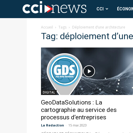
CCI
CCI
ÉCONO
News
Accueil
Tags
Déploiement d’une architecture
Tag: déploiement d’une
DIGITAL
GeoDataSolutions : La
cartographie au service des
processus d’entreprises
La Redaction
-
15 mai 2023