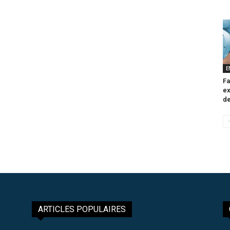
E
Fa
ex
de
ARTICLES POPULAIRES