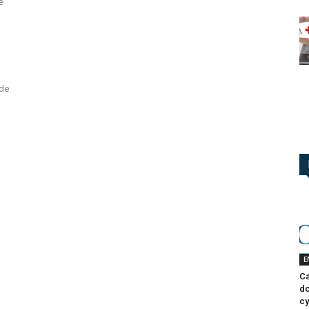
e
 de
E
Ca
do
cy