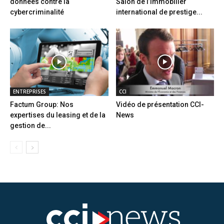
données contre la
Salon de l’immobilier
cybercriminalité
international de prestige...
ENTREPRISES
CCI
Factum Group: Nos
Vidéo de présentation CCI-
expertises du leasing et de la
News
gestion de...