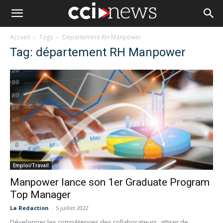
Accueil
Tags
Département RH Manpower
Tag: département RH Manpower
Emploi/Travail
Manpower lance son 1er Graduate Program
Top Manager
La Redaction
-
5 juillet 2022
Développer les compétences des collaborateurs, attirer de