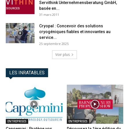
Servithink Unternehmensberatung GmbH,
basée en...
31 mars 2011
Cryopal : Concevoir des solutions
cryogéniques fiables et innovantes au
service...
25 septembre 2025
Voir plus
LES INRATABLES
ENTREPRISES
ENTREPRISES
Capgemini : Protège vos
Découvrez la 1ère édition du