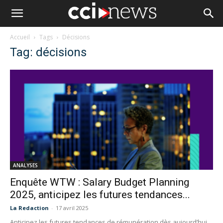
Accueil
Tags
Décisions
Tag: décisions
ANALYSES
Enquête WTW : Salary Budget Planning
2025, anticipez les futures tendances...
La Redaction
-
17 avril 2025
Anticipez les futures tendances de rémunération dès aujourd’hui