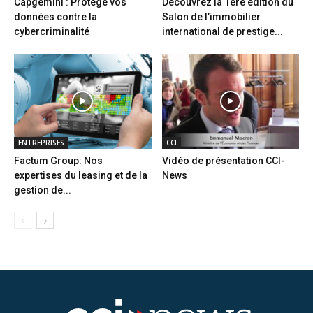
Capgemini : Protège vos
Découvrez la 1ère édition du
données contre la
Salon de l’immobilier
cybercriminalité
international de prestige...
ENTREPRISES
CCI
Factum Group: Nos
Vidéo de présentation CCI-
expertises du leasing et de la
News
gestion de...