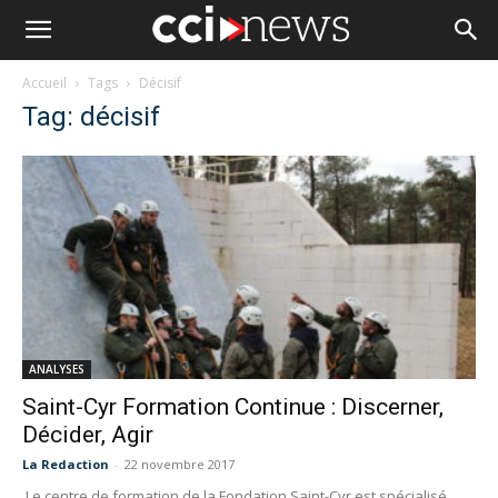
Accueil
Tags
Décisif
Tag: décisif
ANALYSES
Saint-Cyr Formation Continue : Discerner,
Décider, Agir
La Redaction
-
22 novembre 2017
Le centre de formation de la Fondation Saint-Cyr est spécialisé