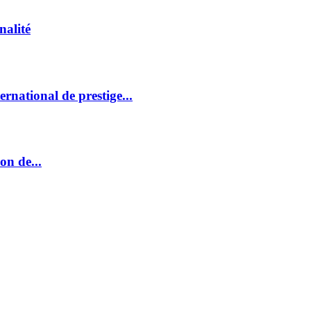
nalité
rnational de prestige...
on de...