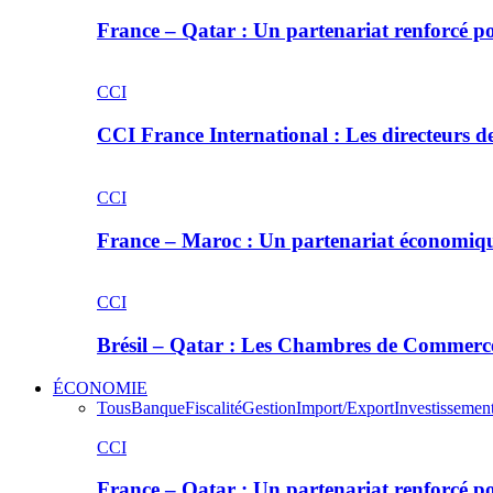
France – Qatar : Un partenariat renforcé po
CCI
CCI France International : Les directeurs 
CCI
France – Maroc : Un partenariat économiq
CCI
Brésil – Qatar : Les Chambres de Commerce
ÉCONOMIE
Tous
Banque
Fiscalité
Gestion
Import/Export
Investissemen
CCI
France – Qatar : Un partenariat renforcé po