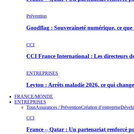
Prévention
Goodflag : Souveraineté numérique, ce que 
CCI
CCI France International : Les directeurs 
ENTREPRISES
Leyton : Arrêts maladie 2026, ce qui chan
FRANCE/MONDE
ENTREPRISES
Tous
Assurances / Prévention
Création d’entreprise
Dévelo
CCI
France – Qatar : Un partenariat renforcé po