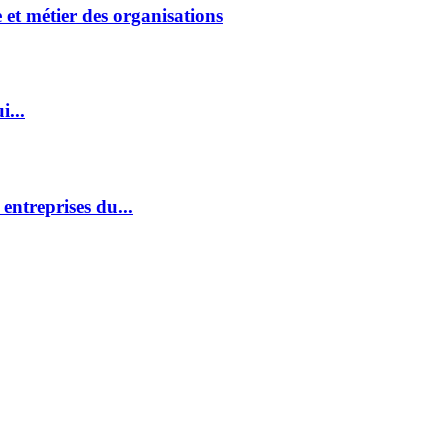
et métier des organisations
i...
ntreprises du...