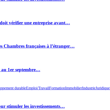
doit vérifier une entreprise avant…
des Chambres françaises à l’étranger…
ge au 1er septembre…
ppement durable
Emploi/Travail
Formation
Immobilier
Industrie
Juridique
ur stimuler les investissements…