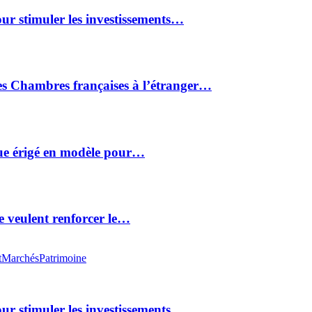
ur stimuler les investissements…
des Chambres françaises à l’étranger…
ue érigé en modèle pour…
 veulent renforcer le…
t
Marchés
Patrimoine
ur stimuler les investissements…