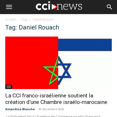
Accueil
Tags
Daniel Rouach
Tag: Daniel Rouach
CCI
La CCI franco-israélienne soutient la
création d’une Chambre israélo-marocaine
Amandine Blanche
-
30 décembre 2020
Le Président de la Chambre de Commerce israélo-française,