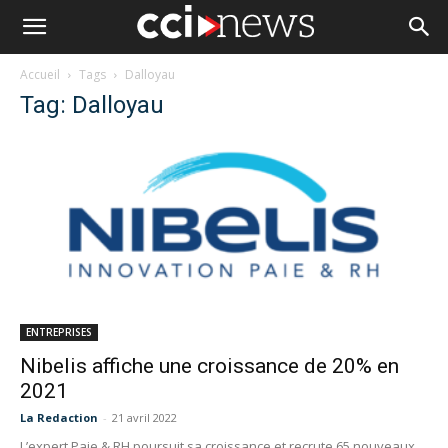
Accueil
Tags
Dalloyau
Tag: Dalloyau
ENTREPRISES
Nibelis affiche une croissance de 20% en
2021
La Redaction
-
21 avril 2022
L’expert Paie & RH poursuit sa croissance et recrute 65 nouveaux