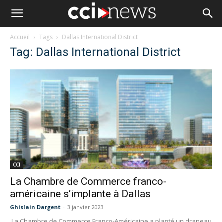
Accueil
Tags
Dallas International District
Tag: Dallas International District
CCI
La Chambre de Commerce franco-
américaine s’implante à Dallas
Ghislain Dargent
-
3 janvier 2023
La Chambre de Commerce Franco-Américaine a planté un drapeau