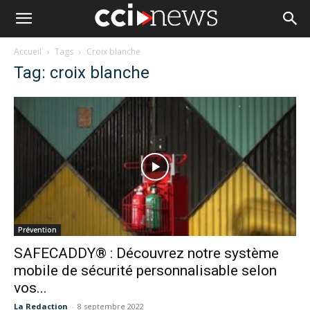
Accueil
Tags
Croix blanche
Tag: croix blanche
Prévention
SAFECADDY® : Découvrez notre système
mobile de sécurité personnalisable selon
vos...
La Redaction
-
8 septembre 2022