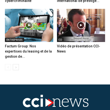
cybercriminalité
international de prestige...
ENTREPRISES
CCI
Factum Group: Nos
Vidéo de présentation CCI-
expertises du leasing et de la
News
gestion de...