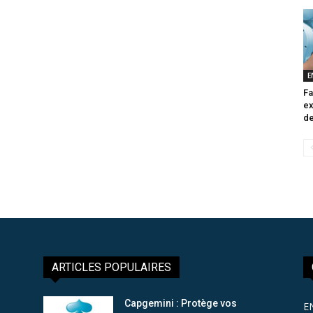
E
Fa
ex
de
ARTICLES POPULAIRES
Capgemini : Protège vos
E