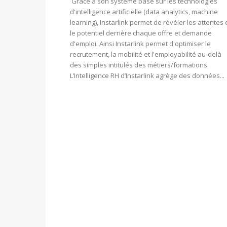
Grâce à son système basé sur les technologies
d'intelligence artificielle (data analytics, machine
learning), Instarlink permet de révéler les attentes 
le potentiel derrière chaque offre et demande
d'emploi. Ainsi Instarlink permet d'optimiser le
recrutement, la mobilité et l'employabilité au-delà
des simples intitulés des métiers/formations.
L’Intelligence RH d’Instarlink agrège des données...