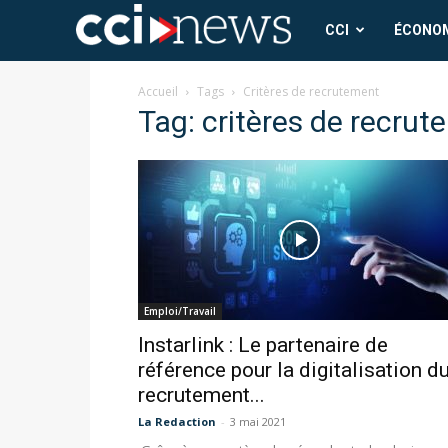
CCI
CCI
ÉCONO
News
Accueil
Tags
Critères de recrutement
Tag: critères de recru
Emploi/Travail
Instarlink : Le partenaire de
référence pour la digitalisation d
recrutement...
La Redaction
-
3 mai 2021