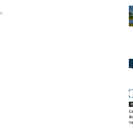
et
E
Ca
do
cy