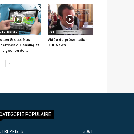
NTREPRISES
CCI
ctum Group: Nos
Vidéo de présentation
pertises du leasing et
CCI-News
 la gestion de...
CATÉGORIE POPULAIRE
NTREPRISES
3061