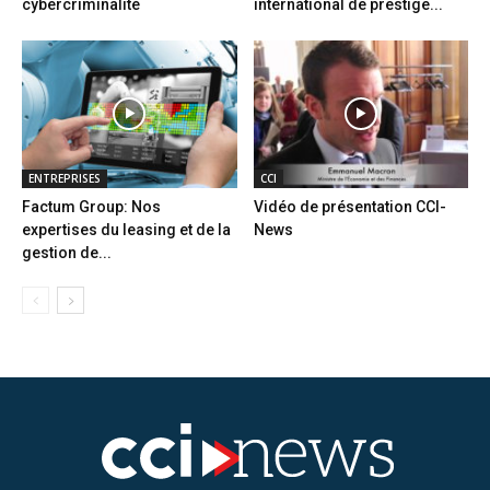
cybercriminalité
international de prestige...
ENTREPRISES
CCI
Factum Group: Nos
Vidéo de présentation CCI-
expertises du leasing et de la
News
gestion de...