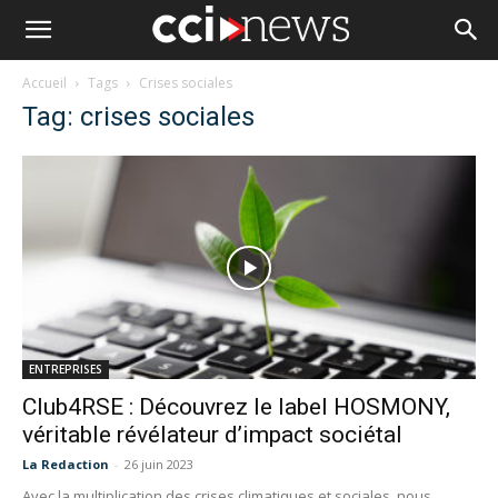
Accueil
Tags
Crises sociales
Tag: crises sociales
ENTREPRISES
Club4RSE : Découvrez le label HOSMONY,
véritable révélateur d’impact sociétal
La Redaction
-
26 juin 2023
Avec la multiplication des crises climatiques et sociales, nous