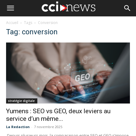
Accueil
Tags
Conversion
Tag: conversion
stratégie digitale
Yumens : SEO vs GEO, deux leviers au
service d’un même...
La Redaction
-
7 novembre 2025
Depuis plusieurs mois, la comparaison entre SEO et GEO s’impose