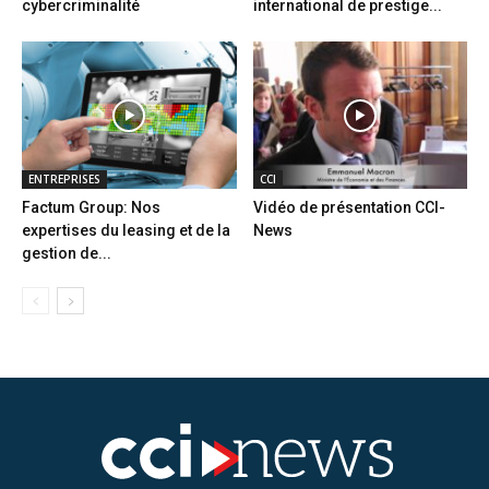
cybercriminalité
international de prestige...
ENTREPRISES
CCI
Factum Group: Nos
Vidéo de présentation CCI-
expertises du leasing et de la
News
gestion de...