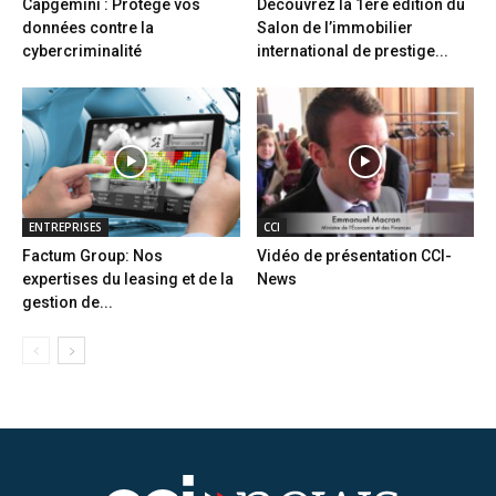
Capgemini : Protège vos
Découvrez la 1ère édition du
données contre la
Salon de l’immobilier
cybercriminalité
international de prestige...
ENTREPRISES
CCI
Factum Group: Nos
Vidéo de présentation CCI-
expertises du leasing et de la
News
gestion de...