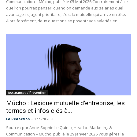
Communication – Mūcho, publié le 05 Mai 2026 Contrairement à ce
que l'on pourrait penser, quand on demande aux salariés quel
avantage ils jugent prioritaire, c'est la mutuelle qui arrive en tête.
Alors forcément, deux questions se posent : vos salariés en...
Assurances / Prévention
Mūcho : Lexique mutuelle d’entreprise, les
termes et infos clés à...
La Redaction
-
17 avril 2026
Source : par Anne-Sophie Le Quinio, Head of Marketing &
Communication – Mūcho, publié le 29 janvier 2026 Vous gérez la