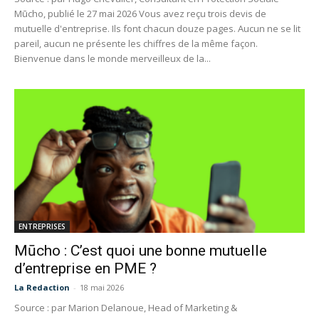
Mūcho, publié le 27 mai 2026 Vous avez reçu trois devis de
mutuelle d'entreprise. Ils font chacun douze pages. Aucun ne se lit
pareil, aucun ne présente les chiffres de la même façon.
Bienvenue dans le monde merveilleux de la...
ENTREPRISES
Mūcho : C’est quoi une bonne mutuelle
d’entreprise en PME ?
La Redaction
-
18 mai 2026
Source : par Marion Delanoue, Head of Marketing &