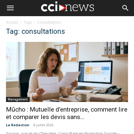
Accueil
Tags
Consultations
Tag: consultations
Management
Mūcho : Mutuelle d’entreprise, comment lire
et comparer les devis sans...
La Redaction
-
8 juillet 2026
Source : par Hugo Chevalier, Consultant en Protection Sociale –